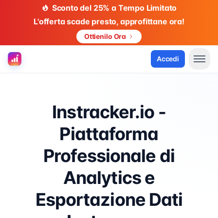
Sconto del 25% a Tempo Limitato
L'offerta scade presto, approfittane ora!
Ottienilo Ora
Accedi
Instracker.io -
Piattaforma
Professionale di
Analytics e
Esportazione Dati