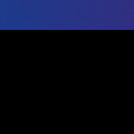
Strumento di esportazione IG
Analisi professionale
Lo strumento gratuito più affidabile per esportare dati
Instagram. Esporta follower, analizza l'engagement e
fai crescere la tua presenza sui social media con
informazioni basate sui dati.