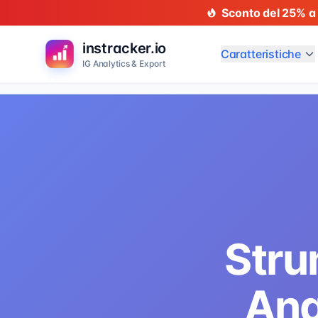
Sconto del 25% a
instracker.io
Caratteristiche
IG Analytics & Export
Stru
Ana