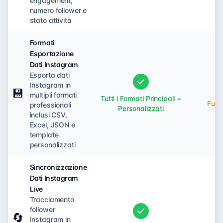
engagement,
numero follower e
stato attività
Formati
Esportazione
Dati Instagram
Esporta dati
Instagram in
💾
multipli formati
Tutti i Formati Principali +
Funzi
professionali
Personalizzati
inclusi CSV,
Excel, JSON e
template
personalizzati
Sincronizzazione
Dati Instagram
Live
Tracciamento
follower
🔄
Instagram in