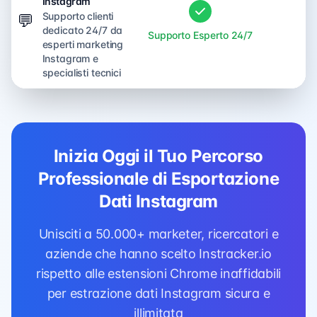
Instagram
Supporto clienti
💬
dedicato 24/7 da
Supporto Esperto 24/7
No
esperti marketing
Instagram e
specialisti tecnici
Inizia Oggi il Tuo Percorso
Professionale di Esportazione
Dati Instagram
Unisciti a 50.000+ marketer, ricercatori e
aziende che hanno scelto Instracker.io
rispetto alle estensioni Chrome inaffidabili
per estrazione dati Instagram sicura e
illimitata