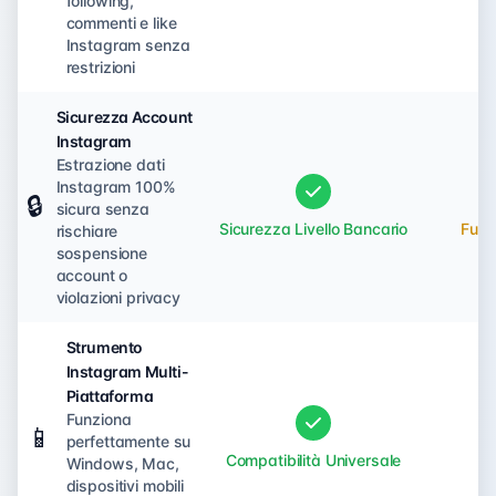
following,
commenti e like
Instagram senza
restrizioni
Sicurezza Account
Instagram
Estrazione dati
Instagram 100%
🔒
sicura senza
Sicurezza Livello Bancario
Funzi
rischiare
sospensione
account o
violazioni privacy
Strumento
Instagram Multi-
Piattaforma
Funziona
📱
perfettamente su
Compatibilità Universale
No
Windows, Mac,
dispositivi mobili