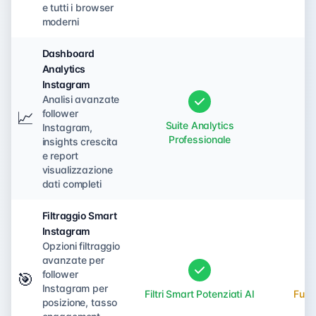
e tutti i browser
moderni
Dashboard
Analytics
Instagram
Analisi avanzate
follower
📈
Suite Analytics
Instagram,
No
Professionale
insights crescita
e report
visualizzazione
dati completi
Filtraggio Smart
Instagram
Opzioni filtraggio
avanzate per
follower
🎯
Instagram per
Filtri Smart Potenziati AI
Funzi
posizione, tasso