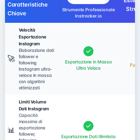
Esten
Caratteristiche
Stru
Strumento Professionale
Chiave
Instracker.io
Velocità
Esportazione
Instagram
Elaborazione dati
follower e
🚀
Esportazione in Massa
following
Funzi
Ultra Veloce
Instagram ultra-
veloce in massa
con algoritmi
ottimizzati
Limiti Volume
Dati Instagram
Capacità
massima di
esportazione
📊
follower,
Esportazione Dati Illimitata
No