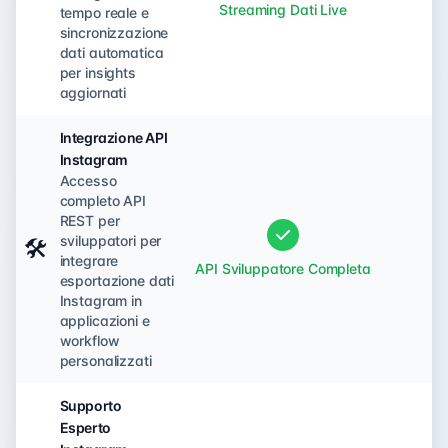
Streaming Dati Live
No
tempo reale e
sincronizzazione
dati automatica
per insights
aggiornati
Integrazione API
Instagram
Accesso
completo API
REST per
sviluppatori per
🛠️
integrare
API Sviluppatore Completa
No
esportazione dati
Instagram in
applicazioni e
workflow
personalizzati
Supporto
Esperto