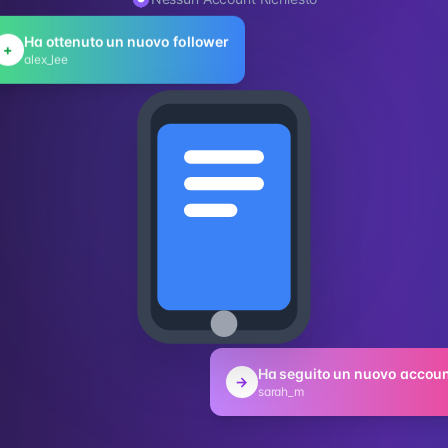
Ha ottenuto un nuovo follower
+
alex_lee
Ha seguito un nuovo accou
→
sarah_m