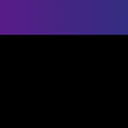
Strumento di esportazione IG
Analisi professionale
Lo strumento gratuito più affidabile per esportare dati
Instagram. Esporta follower, analizza l'engagement e
fai crescere la tua presenza sui social media con
informazioni basate sui dati.