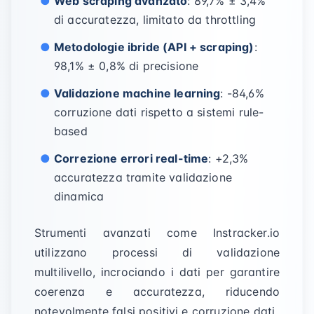
Web scraping avanzato
: 89,7% ± 3,4%
di accuratezza, limitato da throttling
Metodologie ibride (API + scraping)
:
98,1% ± 0,8% di precisione
Validazione machine learning
: -84,6%
corruzione dati rispetto a sistemi rule-
based
Correzione errori real-time
: +2,3%
accuratezza tramite validazione
dinamica
Strumenti avanzati come Instracker.io
utilizzano processi di validazione
multilivello, incrociando i dati per garantire
coerenza e accuratezza, riducendo
notevolmente falsi positivi e corruzione dati.