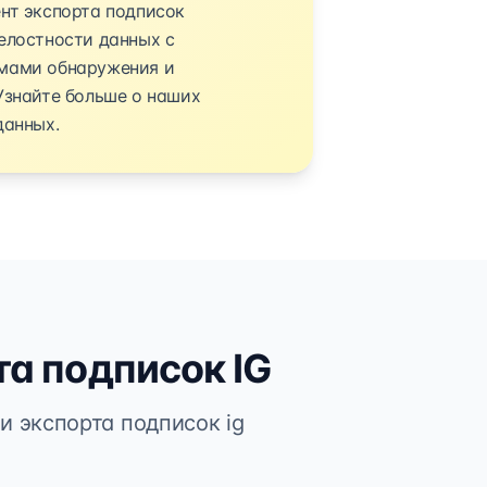
нт экспорта подписок
елостности данных с
мами обнаружения и
Узнайте больше о наших
данных.
та подписок IG
 экспорта подписок ig