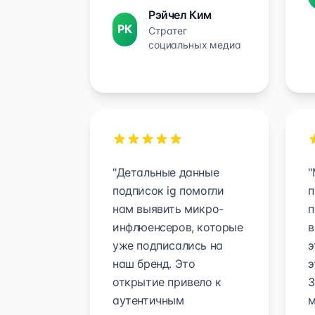
Рэйчел Ким
РК
Стратег
социальных медиа
"Детальные данные
"
подписок ig помогли
п
нам выявить микро-
п
инфлюенсеров, которые
в
уже подписались на
э
наш бренд. Это
э
открытие привело к
З
аутентичным
м