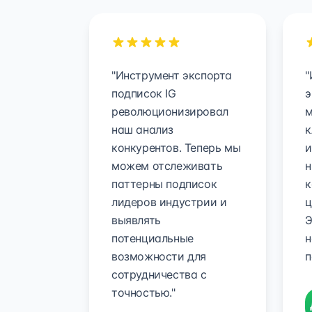
"Инструмент экспорта
"
подписок IG
э
революционизировал
м
наш анализ
к
конкурентов. Теперь мы
и
можем отслеживать
н
паттерны подписок
к
лидеров индустрии и
ц
выявлять
Э
потенциальные
н
возможности для
п
сотрудничества с
точностью."