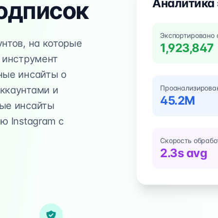
одписок
Аналитика 
Экспортировано 
нтов, на которые
1,923,847
ш инструмент
ные инсайты о
Проанализирован
ккаунтами и
45.2M
ные инсайты
ю Instagram с
Скорость обрабо
2.3s avg