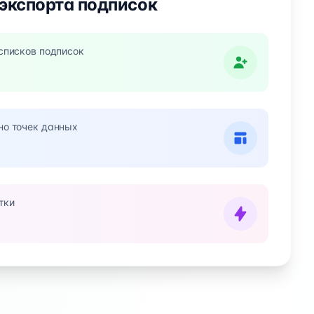
экспорта подписок
списков подписок
о точек данных
тки