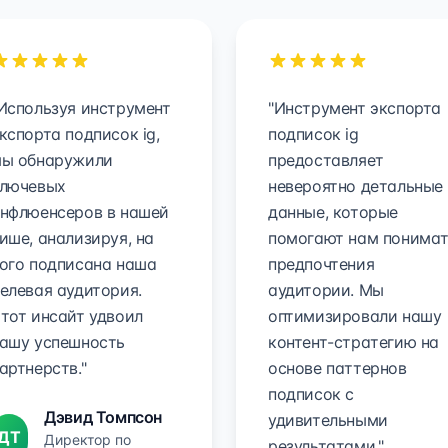
Используя инструмент
"Инструмент экспорта
кспорта подписок ig,
подписок ig
ы обнаружили
предоставляет
лючевых
невероятно детальные
нфлюенсеров в нашей
данные, которые
ише, анализируя, на
помогают нам понима
ого подписана наша
предпочтения
елевая аудитория.
аудитории. Мы
тот инсайт удвоил
оптимизировали нашу
ашу успешность
контент-стратегию на
артнерств."
основе паттернов
подписок с
Дэвид Томпсон
удивительными
ДТ
Директор по
результатами."