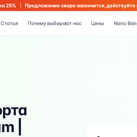
|
Предложение скоро закончится, действуйте 
ка 25%
Статья
Почему выбирают нас
Цены
Nano Ban
орта
m |