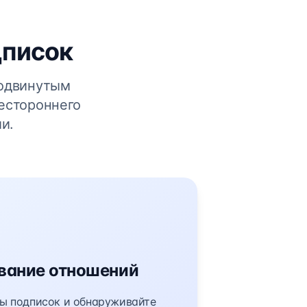
дписок
родвинутым
естороннего
и.
вание отношений
ы подписок и обнаруживайте