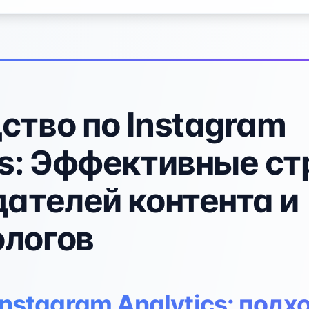
ство по Instagram
cs: Эффективные ст
дателей контента и
логов
nstagram Analytics: подх