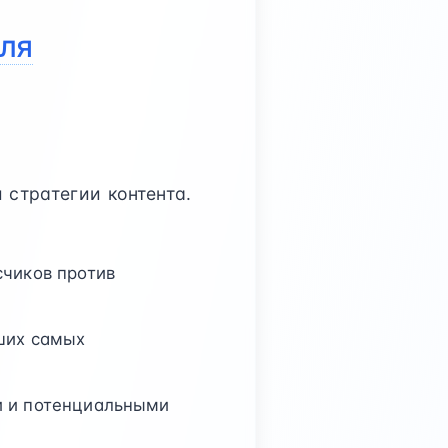
для
 стратегии контента.
счиков против
аших самых
и и потенциальными