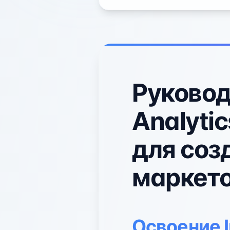
Руковод
Analyti
для соз
маркето
Освоение I