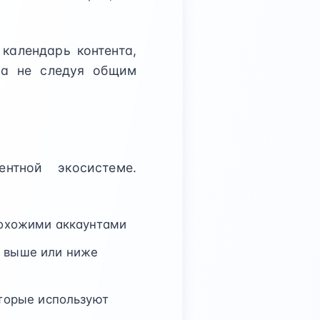
календарь контента,
 а не следуя общим
нтной экосистеме.
 похожими аккаунтами
т выше или ниже
оторые используют