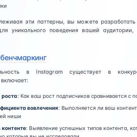
йки
леживая эти паттерны, вы можете разработать 
для уникального поведения вашей аудитории,
 бенчмаркинг
льность в Instagram существует в конкуре
 включает:
 роста
: Как ваш рост подписчиков сравнивается с
фициента вовлечения
: Выполняется ли ваш контен
лей ниши
 контенте
: Выявление успешных типов контента, к
но которые вы не исследовали