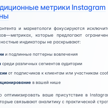
диционные метрики Instagram
чны
онтента и маркетологи фокусируются исключит
ков—метриках, которые предлагают ограничен
хностные индикаторы не раскрывают:
ии
и подлинные паттерны вовлечения
а
среди различных сегментов аудитории
сии
от подписчиков к клиентам или участникам со
иционирование
в вашей нише
о оптимизировать ваше присутствие в Instagr
оторые связывают аналитику с практической стра