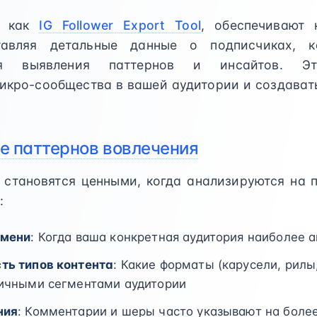
е как
IG Follower Export Tool
, обеспечивают 
ставляя детальные данные о подписчиках, 
ля выявления паттернов и инсайтов. Э
икро-сообщества в вашей аудитории и создавать
ие паттернов вовлечения
 становятся ценными, когда анализируются на п
:
емени
: Когда ваша конкретная аудитория наиболее а
ть типов контента
: Какие форматы (карусели, рилы
личными сегментами аудитории
ния
: Комментарии и шеры часто указывают на более