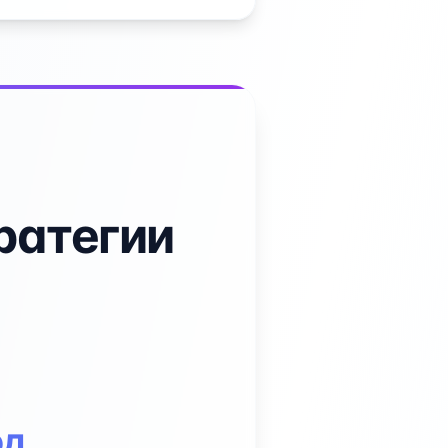
ратегии
од,