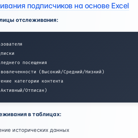
вания подписчиков на основе Excel
лицы отслеживания:
зователя

писки

леднего посещения

вовлеченности (Высокий/Средний/Низкий)

ение категории контента

живания в таблицах:
ение исторических данных