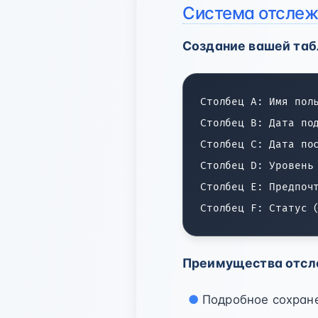
Система отслежи
Создание вашей таб
Столбец A: Имя поль
Столбец B: Дата под
Столбец C: Дата пос
Столбец D: Уровень 
Столбец E: Предпочт
Преимущества отсле
Подробное сохран