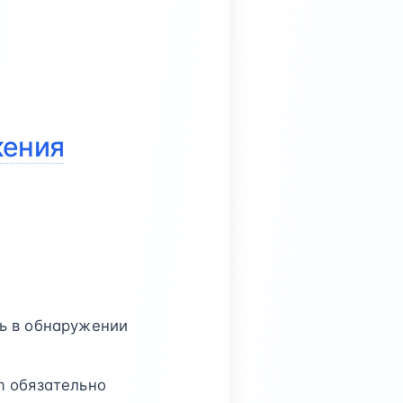
жения
ь в обнаружении
m обязательно