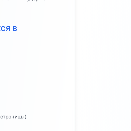
ся в
 страницы)