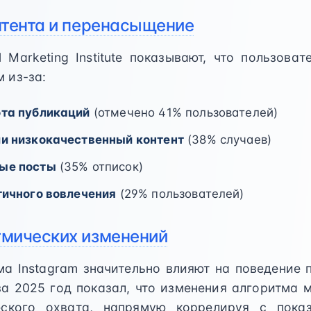
нтента и перенасыщение
l Marketing Institute показывают, что пользова
 из-за:
та публикаций
(отмечено 41% пользователей)
и низкокачественный контент
(38% случаев)
ые посты
(35% отписок)
тичного вовлечения
(29% пользователей)
тмических изменений
а Instagram значительно влияют на поведение 
а 2025 год показал, что изменения алгоритма 
еского охвата, напрямую коррелируя с пока