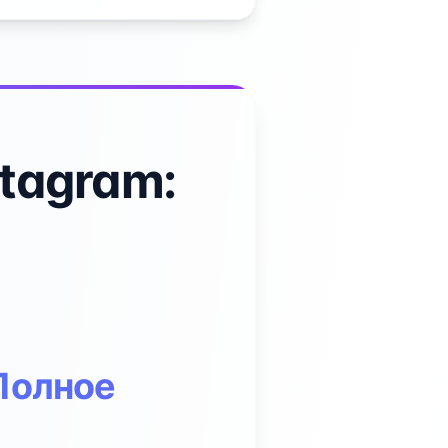
stagram:
 Полное