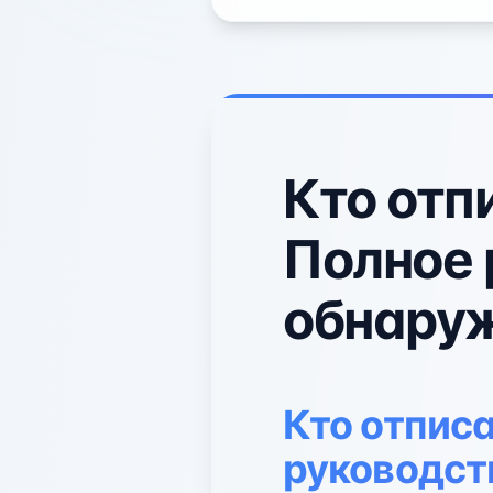
Кто отп
Полное 
обнару
Кто отписа
руководст