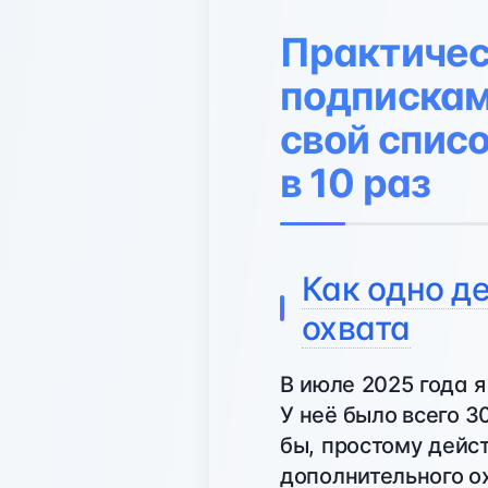
Практичес
подписками
свой спис
в 10 раз
Как одно д
охвата
В июле 2025 года 
У неё было всего 3
бы, простому дейс
дополнительного о