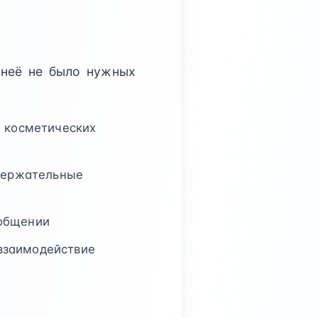
 неё не было нужных
х косметических
одержательные
 общении
взаимодействие