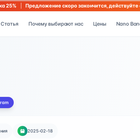
|
Предложение скоро закончится, действуйте 
ка 25%
Статья
Почему выбирают нас
Цены
Nano Ban
gram
яния
2025-02-18