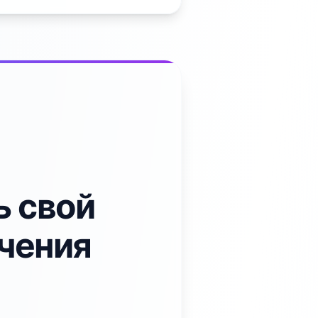
ь свой
ичения