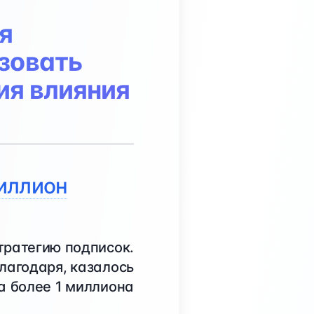
я
ьзовать
ия влияния
миллион
тратегию подписок.
Благодаря, казалось
а более 1 миллиона