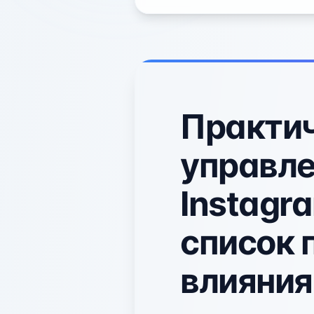
Практич
управле
Instagr
список 
влияния 