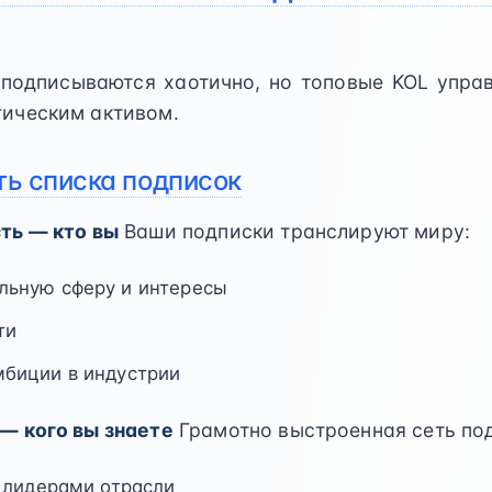
подписываются хаотично, но топовые KOL упра
гическим активом.
ть списка подписок
сть — кто вы
Ваши подписки транслируют миру:
льную сферу и интересы
ти
мбиции в индустрии
 — кого вы знаете
Грамотно выстроенная сеть под
с лидерами отрасли