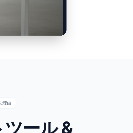
選ぶ理由
ツール &