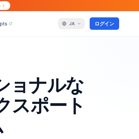
得
pts
ログイン
JA
フェッショナルな
タエクスポート
ム