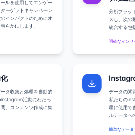
ツールを使用してエンゲー
るターゲットキャンペーン
分析プラット
大のインパクトのためにオ
スし、次の
を明らかにします。
統合する包
明確なインサ
動化
Inst
データ収集と処理を自動的
データの閲覧
stagram活動にわたっ
私たちのIn
る間、コンテンツ作成に集
座に使用で
ルデータへ
簡単なデータ