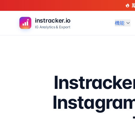
instracker.io
機能
IG Analytics & Export
Instrac
Instag