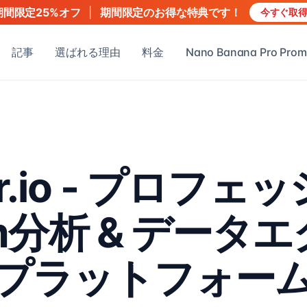
|
期間限定のお得な特典です！
期間限定25%オフ
今すぐ取
記事
選ばれる理由
料金
Nano Banana Pro Prom
ker.io - プロ
ram分析 & デー
プラットフォー