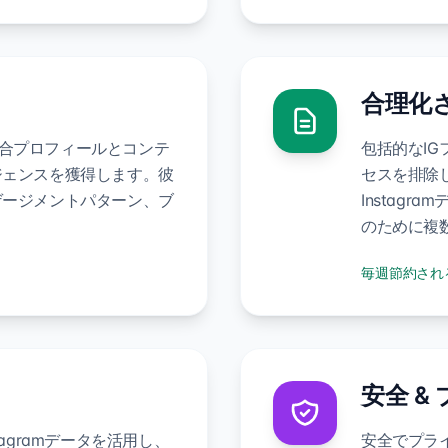
合理化
て競合プロフィールとコンテ
包括的なI
ジェンスを獲得します。彼
セスを排除
ゲージメントパターン、ブ
Instag
のために複
毎週節約され
安全 &
agramデータを活用し、
安全でプライ