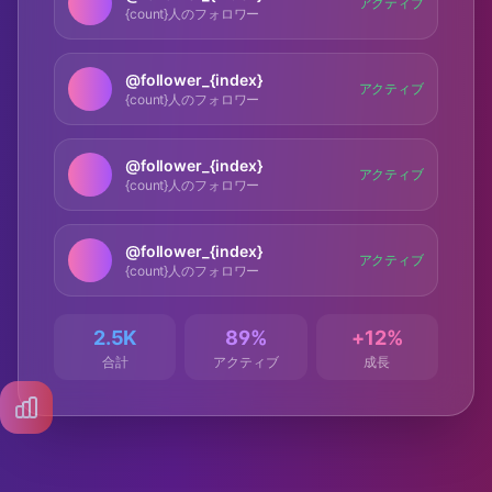
アクティブ
{count}人のフォロワー
@follower_{index}
アクティブ
{count}人のフォロワー
@follower_{index}
アクティブ
{count}人のフォロワー
@follower_{index}
アクティブ
{count}人のフォロワー
2.5K
89%
+12%
合計
アクティブ
成長