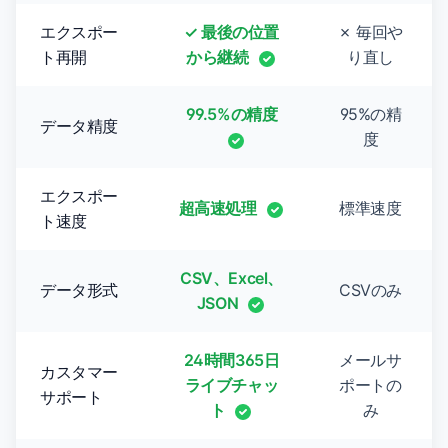
エクスポー
✓ 最後の位置
✗ 毎回や
ト再開
から継続
り直し
99.5%の精度
95%の精
データ精度
度
エクスポー
超高速処理
標準速度
ト速度
CSV、Excel、
データ形式
CSVのみ
JSON
24時間365日
メールサ
カスタマー
ライブチャッ
ポートの
サポート
ト
み