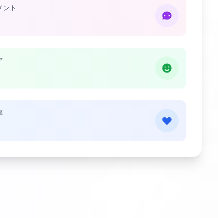
メント
ア
率