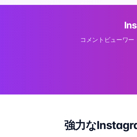
I
コメントビューワー・
強力なInst