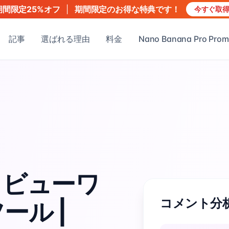
|
期間限定のお得な特典です！
期間限定25%オフ
今すぐ取
記事
選ばれる理由
料金
Nano Banana Pro Prom
ントビューワ
コメント分
ール |