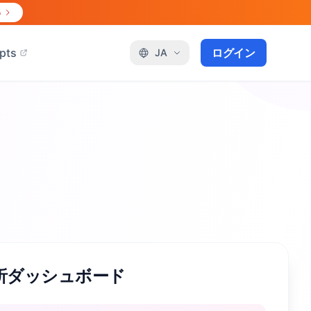
得
pts
ログイン
JA
析ダッシュボード