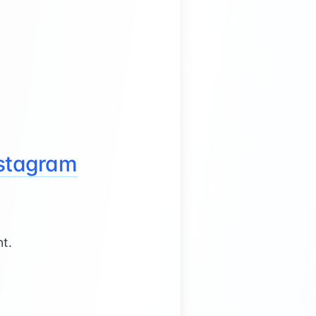
nstagram
t.