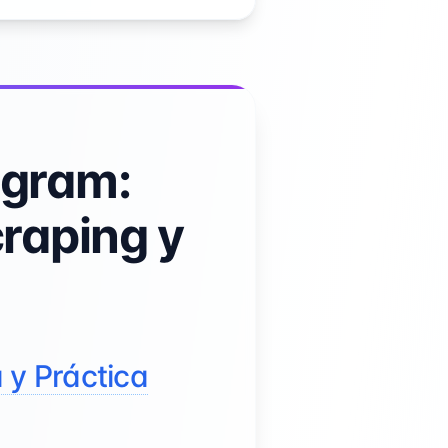
agram:
craping y
 y Práctica