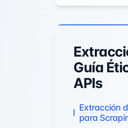
Extracci
Guía Éti
APIs
Extracción d
para Scrapi