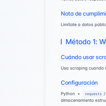
Nota de cumplim
Limítate a datos públ
Método 1: W
Cuándo usar scr
Usa scraping cuando n
Configuración
Python +
/
requests
almacenamiento estru