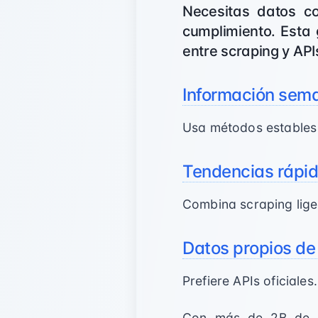
Necesitas datos co
cumplimiento. Esta 
entre scraping y APIs
Información sem
Usa métodos estables 
Tendencias rápi
Combina scraping lig
Datos propios de
Prefiere APIs oficiales.
Con más de 2B de us