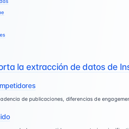
adas
ne
tes
orta la extracción de datos de I
ompetidores
adencia de publicaciones, diferencias de engagemen
nido