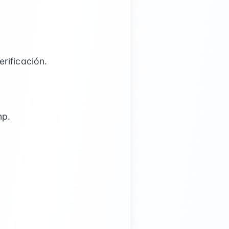
rificación.
mp.