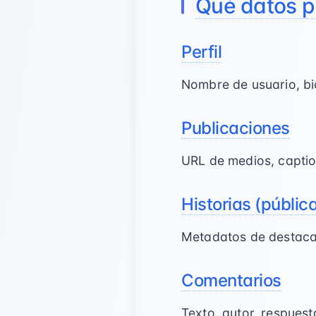
Qué datos p
Perfil
Nombre de usuario, bio
Publicaciones
URL de medios, captio
Historias (públic
Metadatos de destacad
Comentarios
Texto, autor, respuest