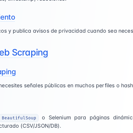
iento
icos y publica avisos de privacidad cuando sea neces
eb Scraping
aping
ecesites señales públicas en muchos perfiles o hash
o Selenium para páginas dinámicas
BeautifulSoup
cturado (CSV/JSON/DB).