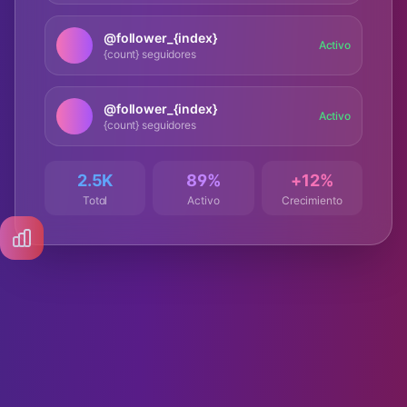
@follower_{index}
Activo
{count} seguidores
@follower_{index}
Activo
{count} seguidores
2.5K
89%
+12%
Total
Activo
Crecimiento