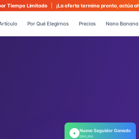
|
¡La oferta termina pronto, actúa a
r Tiempo Limitado
Artículo
Por Qué Elegirnos
Precios
Nano Banana 
Nuevo Seguidor Ganado
+
alex_lee