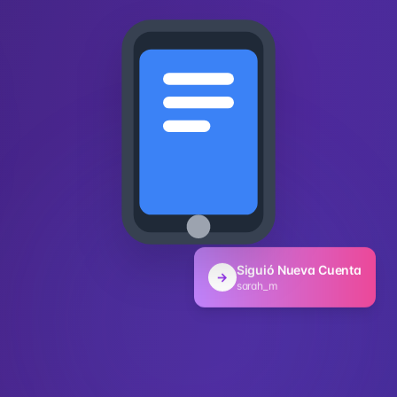
Siguió Nueva Cuenta
→
sarah_m