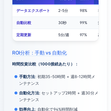
データエクスポート
2-5分
98%
非常に
自動比較
30秒
99%
無制限
定期更新
5分/週
97%
高い
ROI分析：手動 vs 自動化
時間投資比較（1000接続あたり）：
手動方法
: 初期35-50時間 + 週8-12時間メ
ンテナンス
自動化方法
: セットアップ2時間 + 週30分メ
ンテナンス
効率向上
: 自動化で94%時間削減