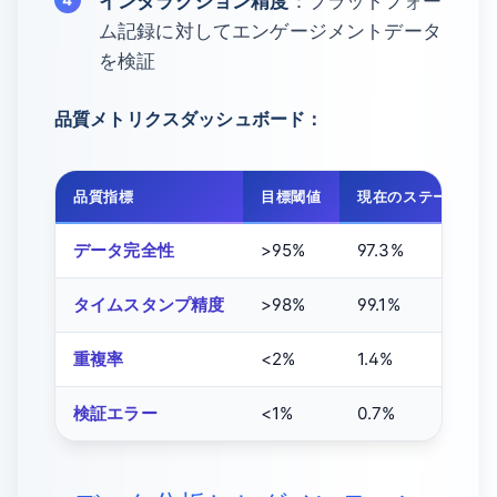
インタラクション精度
：プラットフォー
ム記録に対してエンゲージメントデータ
を検証
品質メトリクスダッシュボード：
品質指標
目標閾値
現在のステータス
データ完全性
>95%
97.3%
タイムスタンプ精度
>98%
99.1%
重複率
<2%
1.4%
検証エラー
<1%
0.7%