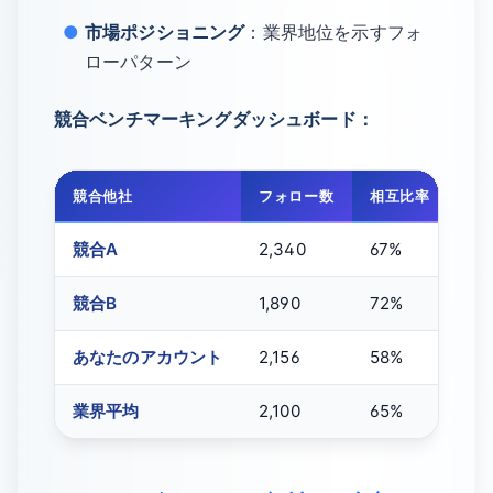
市場ポジショニング
：業界地位を示すフォ
ローパターン
競合ベンチマーキングダッシュボード：
競合他社
フォロー数
相互比率
エ
競合A
2,340
67%
4.
競合B
1,890
72%
3.
あなたのアカウント
2,156
58%
3.
業界平均
2,100
65%
3.