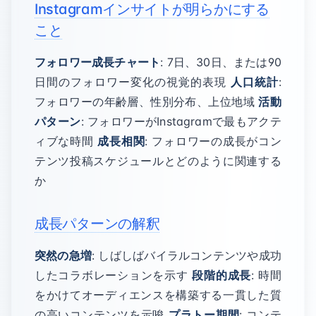
Instagramインサイトが明らかにする
こと
フォロワー成長チャート
: 7日、30日、または90
日間のフォロワー変化の視覚的表現
人口統計
:
フォロワーの年齢層、性別分布、上位地域
活動
パターン
: フォロワーがInstagramで最もアクテ
ィブな時間
成長相関
: フォロワーの成長がコン
テンツ投稿スケジュールとどのように関連する
か
成長パターンの解釈
突然の急増
: しばしばバイラルコンテンツや成功
したコラボレーションを示す
段階的成長
: 時間
をかけてオーディエンスを構築する一貫した質
の高いコンテンツを示唆
プラトー期間
: コンテ