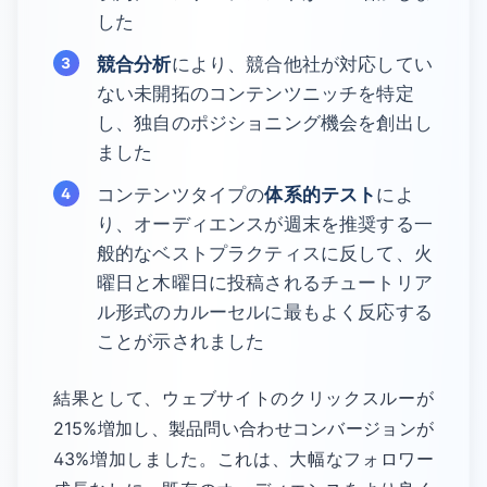
した
競合分析
により、競合他社が対応してい
ない未開拓のコンテンツニッチを特定
し、独自のポジショニング機会を創出し
ました
コンテンツタイプの
体系的テスト
によ
り、オーディエンスが週末を推奨する一
般的なベストプラクティスに反して、火
曜日と木曜日に投稿されるチュートリア
ル形式のカルーセルに最もよく反応する
ことが示されました
結果として、ウェブサイトのクリックスルーが
215%増加し、製品問い合わせコンバージョンが
43%増加しました。これは、大幅なフォロワー