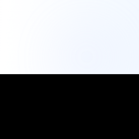
IGエクスポートツール
プロフェッショナル分析