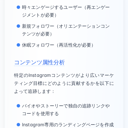
時々エンゲージするユーザー（再エンゲー
ジメントが必要）
新規フォロワー（オリエンテーションコン
テンツが必要）
休眠フォロワー（再活性化が必要）
コンテンツ属性分析
特定のInstagramコンテンツがより広いマーケ
ティング目標にどのように貢献するかを以下に
よって追跡します：
バイオやストーリーで独自の追跡リンクや
コードを使用する
Instagram専用のランディングページを作成