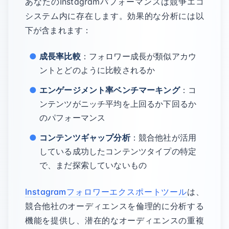
あなたのInstagramパフォーマンスは競争エコ
システム内に存在します。効果的な分析には以
下が含まれます：
成長率比較
：フォロワー成長が類似アカウ
ントとどのように比較されるか
エンゲージメント率ベンチマーキング
：コ
ンテンツがニッチ平均を上回るか下回るか
のパフォーマンス
コンテンツギャップ分析
：競合他社が活用
している成功したコンテンツタイプの特定
で、まだ探索していないもの
Instagramフォロワーエクスポートツール
は、
競合他社のオーディエンスを倫理的に分析する
機能を提供し、潜在的なオーディエンスの重複