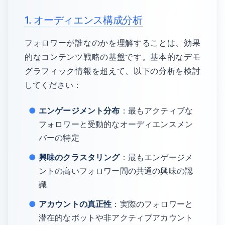
1. オーディエンス構成分析
フォロワーが誰なのかを理解することは、効果
的なコンテンツ戦略の基盤です。基本的なデモ
グラフィック情報を超えて、以下の分析を検討
してください：
エンゲージメント分布
：最もアクティブな
フォロワーと受動的なオーディエンスメン
バーの特定
興味のクラスタリング
：最もエンゲージメ
ントの高いフォロワー間の共通の興味の認
識
アカウントの真正性
：実際のフォロワーと
潜在的なボットや非アクティブアカウント