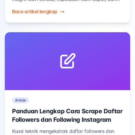
strategi konten yang lebih baik. Workflow nyata
Baca artikel lengkap
yang menghemat waktu & meningkatkan hasil.
Article
Panduan Lengkap Cara Scrape Daftar
Followers dan Following Instagram
Kuasi teknik mengekstrak daftar followers dan