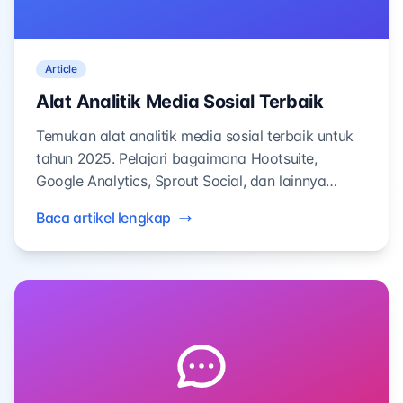
Article
Alat Analitik Media Sosial Terbaik
Temukan alat analitik media sosial terbaik untuk
tahun 2025. Pelajari bagaimana Hootsuite,
Google Analytics, Sprout Social, dan lainnya
dapat meningkatkan strategi Anda.
Baca artikel lengkap