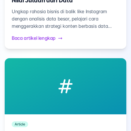
Nilai Jutaan dari Data
Ungkap rahasia bisnis di balik like Instagram
dengan analisis data besar, pelajari cara
menggerakkan strategi konten berbasis data
untuk pertumbuhan followers dan monetisasi.
Baca artikel lengkap
Article