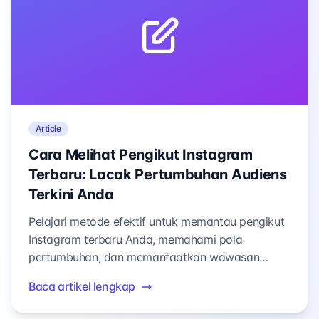
Article
Cara Melihat Pengikut Instagram
Terbaru: Lacak Pertumbuhan Audiens
Terkini Anda
Pelajari metode efektif untuk memantau pengikut
Instagram terbaru Anda, memahami pola
pertumbuhan, dan memanfaatkan wawasan
pengikut baru untuk strategi engagement dan
Baca artikel lengkap
konten yang lebih baik.