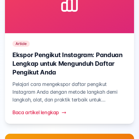
Article
Ekspor Pengikut Instagram: Panduan
Lengkap untuk Mengunduh Daftar
Pengikut Anda
Pelajari cara mengekspor daftar pengikut
Instagram Anda dengan metode langkah demi
langkah, alat, dan praktik terbaik untuk
manajemen data, analisis audiens, dan tujuan
Baca artikel lengkap
pemasaran.