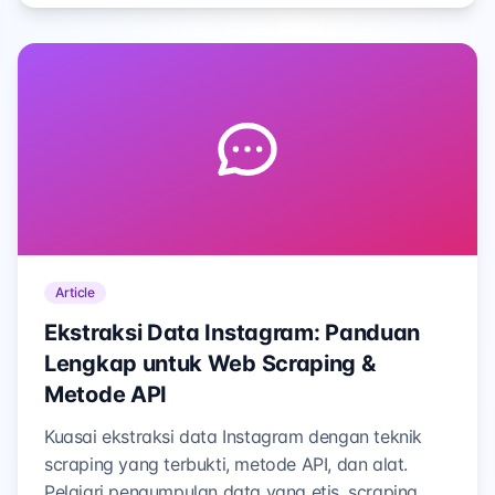
Article
Ekstraksi Data Instagram: Panduan
Lengkap untuk Web Scraping &
Metode API
Kuasai ekstraksi data Instagram dengan teknik
scraping yang terbukti, metode API, dan alat.
Pelajari pengumpulan data yang etis, scraping