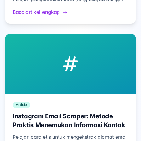
profil, dan analisis postingan untuk wawasan
Baca artikel lengkap
bisnis.
Article
Instagram Email Scraper: Metode
Praktis Menemukan Informasi Kontak
Pelajari cara etis untuk mengekstrak alamat email