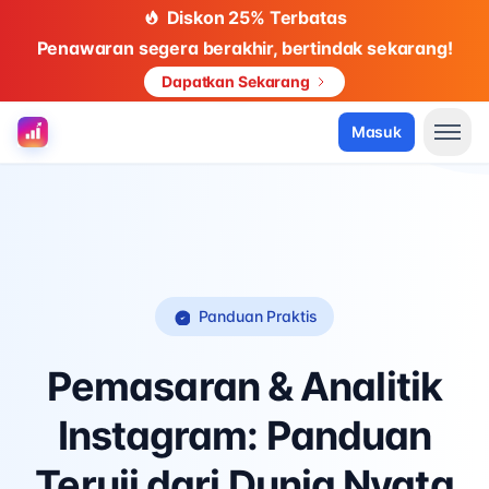
Diskon 25% Terbatas
Penawaran segera berakhir, bertindak sekarang!
Dapatkan Sekarang
Tools IG
Artikel
Masuk
Panduan Praktis
Pemasaran & Analitik
Instagram: Panduan
Teruji dari Dunia Nyata