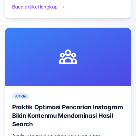
konten hingga 10x lipat
Baca artikel lengkap
Article
Praktik Optimasi Pencarian Instagram
Bikin Kontenmu Mendominasi Hasil
Search
Analisis mendalam algoritma pencarian