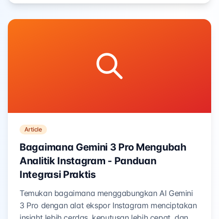
menafsirkan algoritma.
Article
Bagaimana Gemini 3 Pro Mengubah
Analitik Instagram - Panduan
Integrasi Praktis
Temukan bagaimana menggabungkan AI Gemini
3 Pro dengan alat ekspor Instagram menciptakan
insight lebih cerdas, keputusan lebih cepat, dan