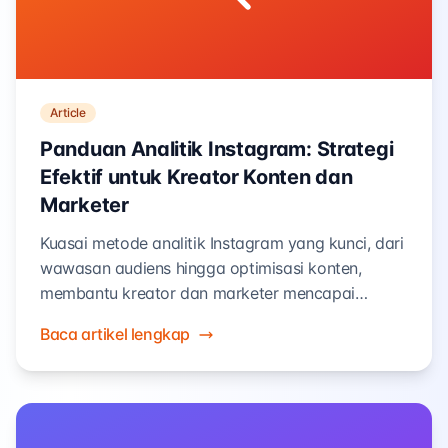
Article
Panduan Analitik Instagram: Strategi
Efektif untuk Kreator Konten dan
Marketer
Kuasai metode analitik Instagram yang kunci, dari
wawasan audiens hingga optimisasi konten,
membantu kreator dan marketer mencapai
targeting yang tepat dan pertumbuhan
Baca artikel lengkap
berkelanjutan. Panduan ini menyediakan alat dan
strategi praktis untuk membantu Anda melampaui
data permukaan dan mendapatkan wawasan
analitik yang benar-benar berharga.