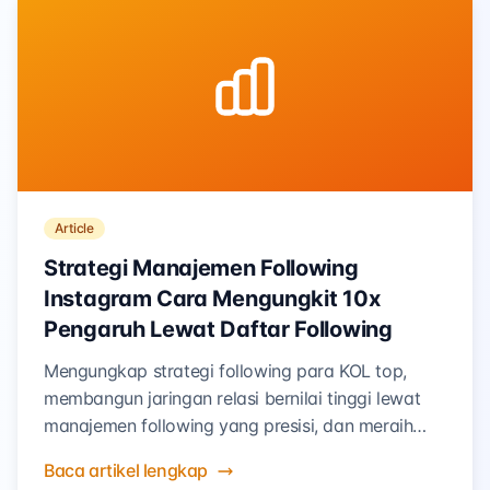
Article
Strategi Manajemen Following
Instagram Cara Mengungkit 10x
Pengaruh Lewat Daftar Following
Mengungkap strategi following para KOL top,
membangun jaringan relasi bernilai tinggi lewat
manajemen following yang presisi, dan meraih
pertumbuhan pengaruh serta nilai bisnis secara
Baca artikel lengkap
eksponensial