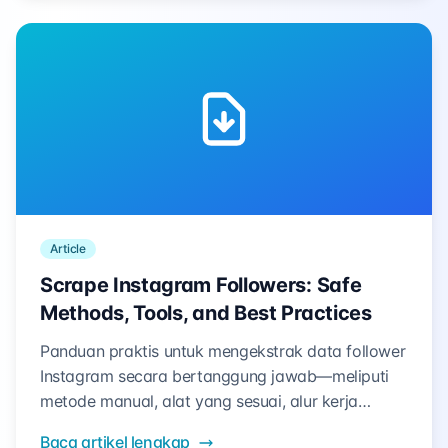
Article
Scrape Instagram Followers: Safe
Methods, Tools, and Best Practices
Panduan praktis untuk mengekstrak data follower
Instagram secara bertanggung jawab—meliputi
metode manual, alat yang sesuai, alur kerja
analisis data, dan praktik privasi yang melindungi
Baca artikel lengkap