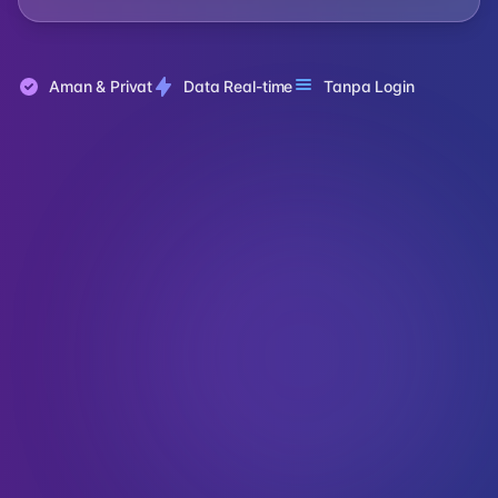
Aman & Privat
Data Real-time
Tanpa Login