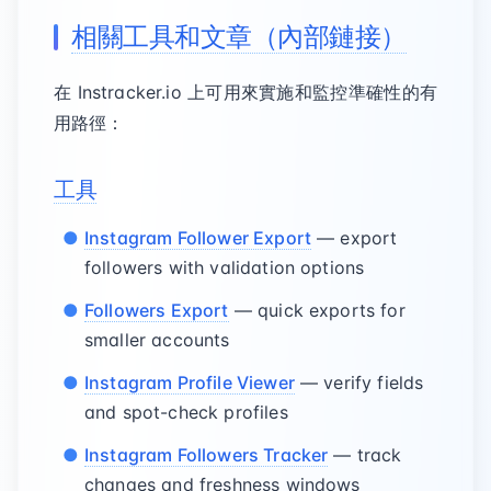
相關工具和文章（內部鏈接）
在 Instracker.io 上可用來實施和監控準確性的有
用路徑：
工具
Instagram Follower Export
— export
followers with validation options
Followers Export
— quick exports for
smaller accounts
Instagram Profile Viewer
— verify fields
and spot-check profiles
Instagram Followers Tracker
— track
changes and freshness windows