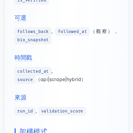
is_verified
可選
,
（觀察），
follows_back
followed_at
bio_snapshot
時間戳
,
collected_at
（api|scrape|hybrid）
source
來源
,
run_id
validation_score
架構模式