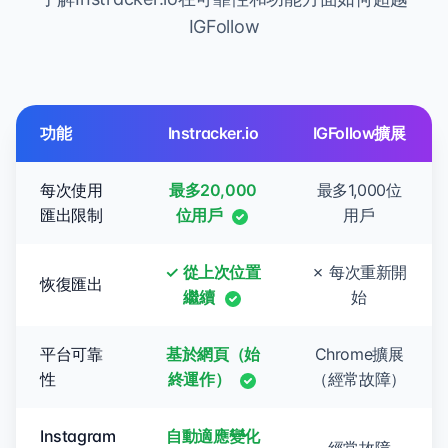
IGFollow
功能
Instracker.io
IGFollow擴展
每次使用
最多20,000
最多1,000位
匯出限制
位用戶
用戶
✓ 從上次位置
✗ 每次重新開
恢復匯出
繼續
始
平台可靠
基於網頁（始
Chrome擴展
性
終運作）
（經常故障）
Instagram
自動適應變化