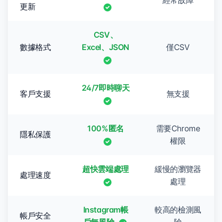
經常故障
更新
CSV、
數據格式
Excel、JSON
僅CSV
24/7即時聊天
客戶支援
無支援
100%匿名
需要Chrome
隱私保護
權限
超快雲端處理
緩慢的瀏覽器
處理速度
處理
Instagram帳
較高的檢測風
帳戶安全