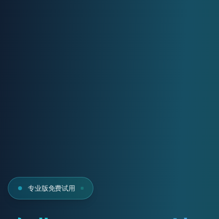
专业版免费试用