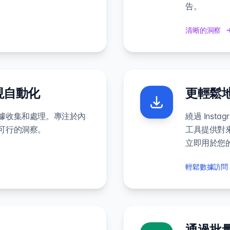
告。
清晰的洞察
現自動化
更輕鬆地導
數據收集和處理。專注於內
繞過 Inst
供可行的洞察。
工具提供對
立即用於您
輕鬆數據訪問
通過批