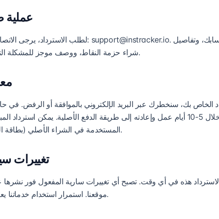
5. عملية
. يرجى تقديم معلومات حسابك، وتفاصيل
support@instracker.io
لطلب الاسترداد، يرجى الاتصال بفريق دعم العملاء لدينا:
شراء حزمة النقاط، ووصف موجز للمشكلة التي دفعتك لطلب الاسترداد.
4. 
 الخاص بك، سنخطرك عبر البريد الإلكتروني بالموافقة أو الرفض. في حال
المبلغ المسترد خلال 5-10 أيام عمل وإعادته إلى طريقة الدفع الأصلية. يمكن استر
المستخدمة في الشراء الأصلي (بطاقة الدفع أو العملات المشفرة).
6. تغييرات س
موقعنا. استمرار استخدام خدماتنا يعني قبول السياسة المحدثة.