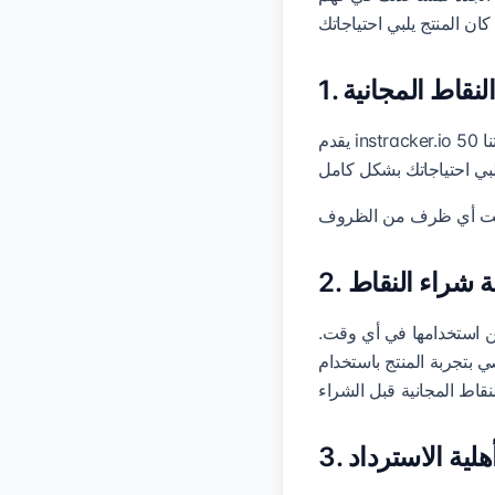
. النقاط المجانية
يقدم instracker.io 50 نقطة مجانية للمستخدمين الجدد لتجربة خدماتنا. يمكن استخدام هذه النقاط لاختبار وظائف منصتنا
سة شراء النقاط
مكن استخدامها في أي وقت.
ي بتجربة المنتج باستخدام
. أهلية الاسترداد