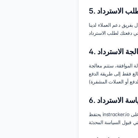
 طلب الاسترداد
معالجة الاسترداد
ة الموافقة، ستتم معالجة
داد المبالغ فقط إلى طريقة الدفع
ياسة الاسترداد
يحتفظ instracker.io بالحق في تحديث سياسة الاسترداد هذه في أي وقت. تصبح أي تغييرات سارية المفعول فور نشرها على