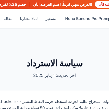
العرض ينتهي قريباً، اغتنم الفرصة الآن!
|
خصم 25% لفترة محدودة
ه الآن
Nano Banana Pro Prom
التسعير
لماذا تختارنا
مقالة
سياسة الاسترداد
آخر تحديث: 1 يناير 2025
يعني أنك قد فهمت ووافقت على اتفاقيتنا، ولا يمكن استردادها