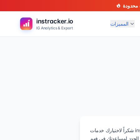
instracker.io
المميزات
IG Analytics & Export
شكراً لاختيارك خدمات instracker.io. نحن ملتزمون بتقديم أدوات استخراج عالية الجودة. استخدام حزمة النقاط المشتراة
. نقدم 50 نقطة مجانية للمستخدمين الجدد لمساعدتك في فهم