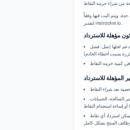
دة، ويتم البت فيها وفقاً
لتقدير instracker.io.
لدعم لحلها (مثل: فشل
ير الصالحة، الحسابات
يمكن استرداد أي نقاط