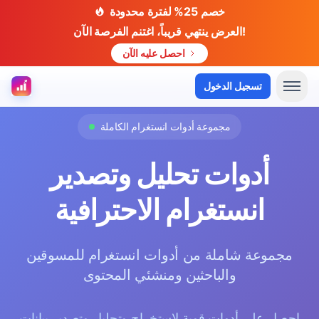
خصم 25% لفترة محدودة
العرض ينتهي قريباً، اغتنم الفرصة الآن!
احصل عليه الآن
تسجيل الدخول
مجموعة أدوات انستغرام الكاملة
أدوات تحليل وتصدير
انستغرام الاحترافية
مجموعة شاملة من أدوات انستغرام للمسوقين
والباحثين ومنشئي المحتوى
احصل على أدوات قوية لاستخراج وتحليل وتصدير بيانات