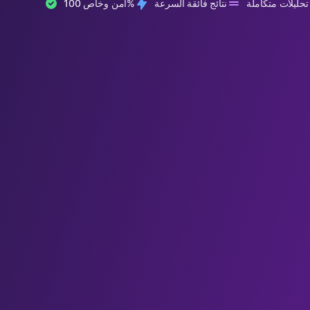
حليلات متكاملة
نتائج فائقة السرعة
آمن وخاص 100%