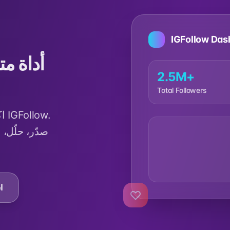
IGFollow Das
أداة مت
2.5M+
Total Followers
اك
صدّر، حلّل،
ا