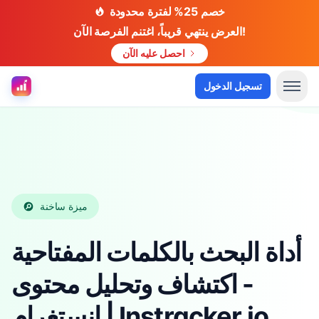
خصم 25% لفترة محدودة
العرض ينتهي قريباً، اغتنم الفرصة الآن!
احصل عليه الآن
أدوات انستغرام
تسجيل الدخول
ميزة ساخنة
أداة البحث بالكلمات المفتاحية
- اكتشاف وتحليل محتوى
إنستغرام | Instracker.io