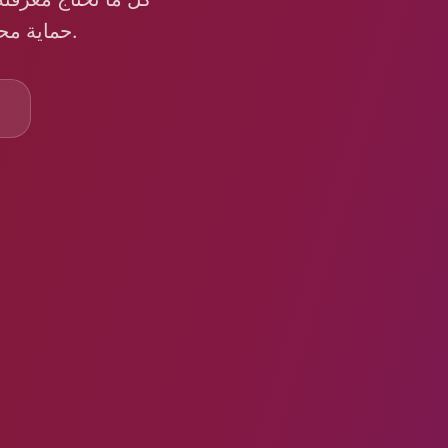
حماية محتواك. احصل على الحقائق حول إشعارات لقطات الشاشة للقصص.