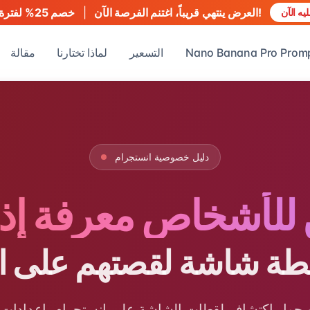
العرض ينتهي قريباً، اغتنم الفرصة الآن!
|
خصم 25% لفترة محدودة
ه الآن
Nano Banana Pro Prom
التسعير
لماذا تختارنا
مقالة
دليل خصوصية انستجرام
للأشخاص معرفة إذا
طة شاشة لقصتهم على ا
ه حول اكتشاف لقطات الشاشة على انستجرام، إعدادات 