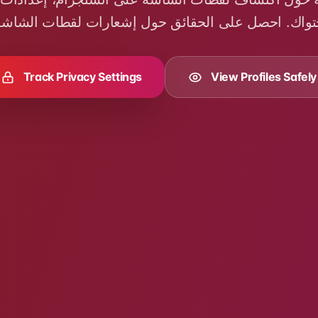
Track Privacy Settings
View Profiles Safely