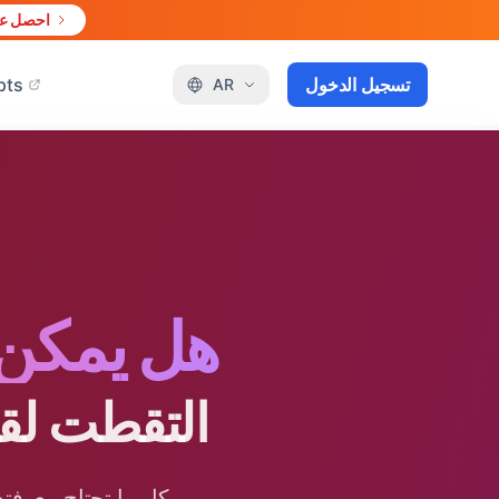
احصل علي
تسجيل الدخول
pts
AR
هل يمكن 
التقطت لق
كل ما تحتاج معرفت