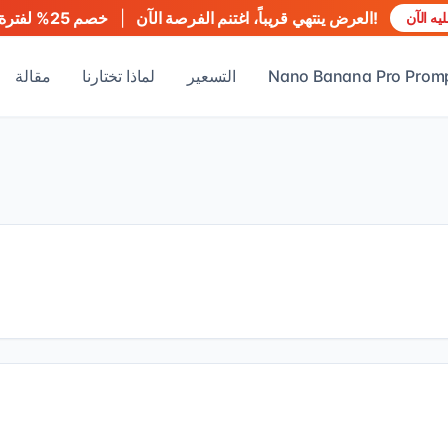
العرض ينتهي قريباً، اغتنم الفرصة الآن!
|
خصم 25% لفترة محدودة
ه الآن
Nano Banana Pro Prom
التسعير
لماذا تختارنا
مقالة