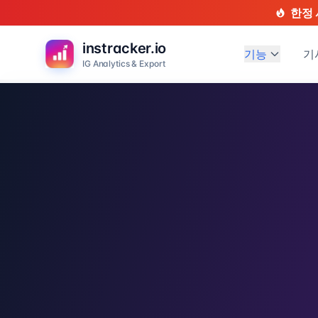
한정 
instracker.io
기능
기
IG Analytics & Export