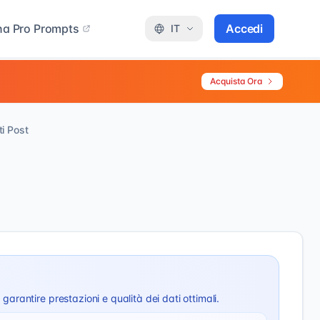
a Pro Prompts
Accedi
IT
Acquista Ora
i Post
arantire prestazioni e qualità dei dati ottimali.