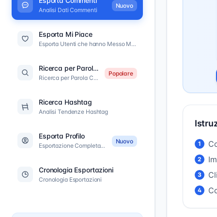
Esporta Commenti
Nuovo
Analisi Dati Commenti
Esporta Mi Piace
Esporta Utenti che hanno Messo Mi Piace
Ricerca per Parola Chiave
Popolare
Ricerca per Parola Chiave
Ricerca Hashtag
Analisi Tendenze Hashtag
Istru
Esporta Profilo
Nuovo
Co
1
Esportazione Completa del Profilo
Im
2
Cronologia Esportazioni
Cl
3
Cronologia Esportazioni
Co
4