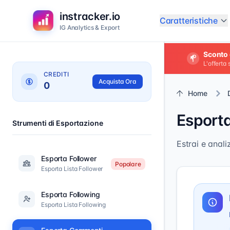
instracker.io
Caratteristiche
IG Analytics & Export
Sconto 
L'offerta
CREDITI
Acquista Ora
0
Home
Esport
Strumenti di Esportazione
Estrai e anal
Esporta Follower
Popolare
Esporta Lista Follower
Esporta Following
Esporta Lista Following