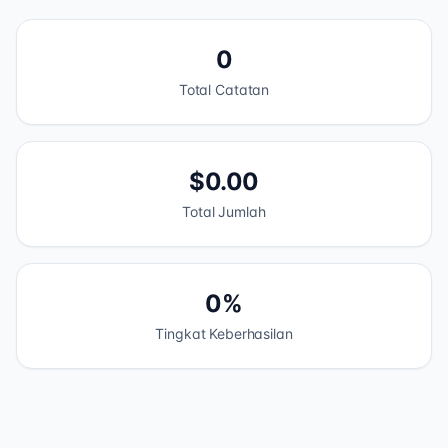
0
Total Catatan
$0.00
Total Jumlah
0%
Tingkat Keberhasilan