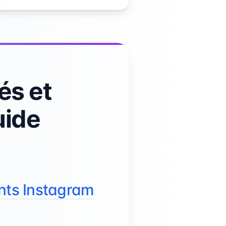
és et
uide
nts Instagram