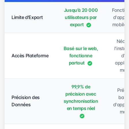
Jusqu'à 20 000
Fonction
Limite d'Export
utilisateurs par
d'appli
export
mobile l
Néces
Basé sur le web,
l'instal
Accès Plateforme
fonctionne
d'u
partout
applic
mob
99,9% de
Préci
précision avec
Précision des
basi
synchronisation
Données
d'appli
en temps réel
mob