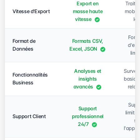
Export en
Traite
Vitesse d'Export
masse haute
mobile
vitesse
len
Form
Format de
Formats CSV,
d'exp
Données
Excel, JSON
limi
Analyses et
Surveil
Fonctionnalités
insights
basiqu
Business
avancés
relat
Supp
Support
limité
Support Client
professionnel
su
24/7
l'appli