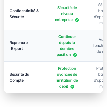
Sécur
Sécurité de
Confidentialité &
basi
niveau
Sécurité
d'appli
entreprise
mob
Continuer
Auc
Reprendre
depuis la
fonction
l'Export
dernière
de rep
position
Protection
Protec
Sécurité du
avancée de
basi
Compte
limitation de
d'appli
débit
mob