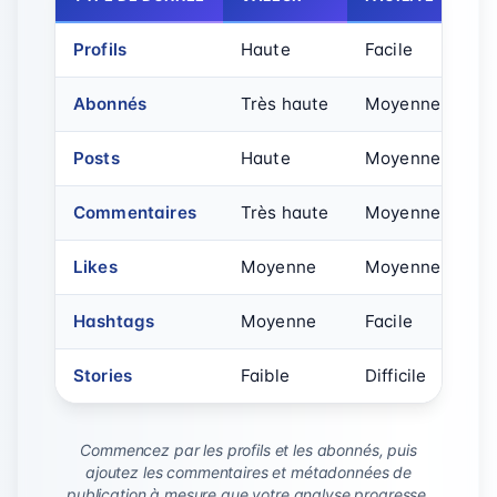
Profils
Haute
Facile
Abonnés
Très haute
Moyenne
Posts
Haute
Moyenne
Commentaires
Très haute
Moyenne-diffici
Likes
Moyenne
Moyenne
Hashtags
Moyenne
Facile
Stories
Faible
Difficile
Commencez par les profils et les abonnés, puis
ajoutez les commentaires et métadonnées de
publication à mesure que votre analyse progresse.