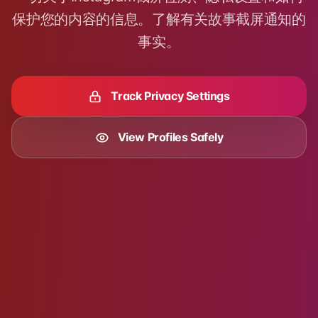
保护您的内容的信息。了解有关故事截屏通知的
事实。
Track Privacy Settings
View Profiles Safely