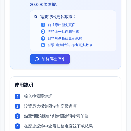
20,000條數據。
🔄
需要導出更多數據？
1
前往導出歷史頁面
2
等待上一個任務完成
3
點擊刷新按鈕更新狀態
4
點擊"繼續採集"導出更多數據
前往導出歷史
使用說明
輸入搜索關鍵詞
1
設置最大採集限制和高級選項
2
點擊"開始採集"創建關鍵詞搜索任務
3
在歷史記錄中查看任務進度並下載結果
4