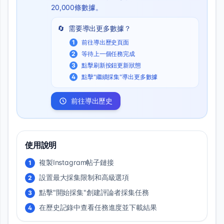
20,000條數據。
🔄
需要導出更多數據？
1
前往導出歷史頁面
2
等待上一個任務完成
3
點擊刷新按鈕更新狀態
4
點擊"繼續採集"導出更多數據
前往導出歷史
使用說明
複製Instagram帖子鏈接
1
設置最大採集限制和高級選項
2
點擊"開始採集"創建評論者採集任務
3
在歷史記錄中查看任務進度並下載結果
4