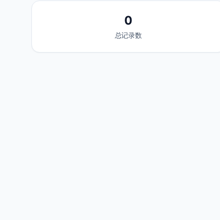
0
总记录数