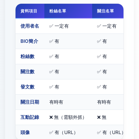
資料項目
粉絲名單
關注名單
使用者名
✅ 一定有
✅ 一定有
BIO簡介
✅ 有
✅ 有
粉絲數
✅ 有
✅ 有
關注數
✅ 有
✅ 有
發文數
✅ 有
✅ 有
關注日期
有時有
有時有
互動記錄
❌ 無（需額外抓）
❌ 無
頭像
✅ 有（URL）
✅ 有（URL）