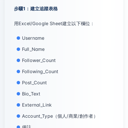
步驟1：建立追蹤表格
用Excel/Google Sheet建立以下欄位：
Username
Full_Name
Follower_Count
Following_Count
Post_Count
Bio_Text
External_Link
Account_Type（個人/商業/創作者）
備註