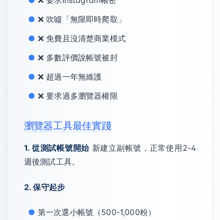
❌ 要求Instagram帳密
❌ 吹噓「無限即時爬取」
❌ 免費且沒清楚商業模式
❌ 多數評價說帳號被封
❌ 超過一年無維護
❌ 要求過多瀏覽器權限
瀏覽器工具最佳實踐
1. 從測試帳號開始
新建立副帳號，正常使用2-4
週後測試工具。
2. 保守起步
第一次選小帳號（500-1,000粉）