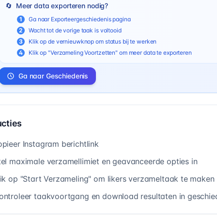
🔄
Meer data exporteren nodig?
1
Ga naar Exporteergeschiedenis pagina
2
Wacht tot de vorige taak is voltooid
3
Klik op de vernieuwknop om status bij te werken
4
Klik op "Verzameling Voortzetten" om meer data te exporteren
Ga naar Geschiedenis
ucties
opieer Instagram berichtlink
tel maximale verzamellimiet en geavanceerde opties in
lik op "Start Verzameling" om likers verzameltaak te maken
ontroleer taakvoortgang en download resultaten in geschie