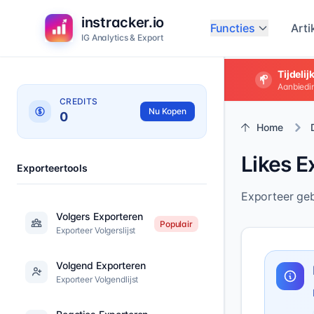
instracker.io
Functies
Arti
IG Analytics & Export
Tijdeli
Aanbiedin
CREDITS
Nu Kopen
0
Home
Likes E
Exporteertools
Exporteer geb
Volgers Exporteren
Populair
Exporteer Volgerslijst
Volgend Exporteren
Exporteer Volgendlijst