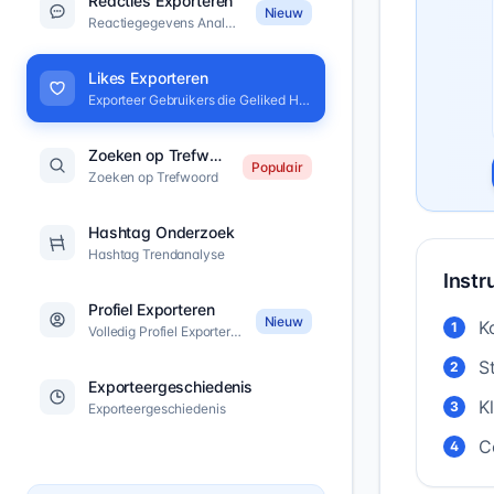
Reacties Exporteren
Nieuw
Reactiegegevens Analyse
Likes Exporteren
Exporteer Gebruikers die Geliked Hebben
Zoeken op Trefwoord
Populair
Zoeken op Trefwoord
Hashtag Onderzoek
Hashtag Trendanalyse
Instr
Profiel Exporteren
Nieuw
K
1
Volledig Profiel Exporteren
S
2
Exporteergeschiedenis
K
3
Exporteergeschiedenis
C
4