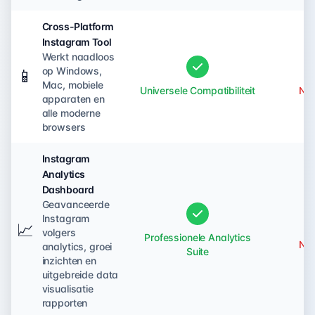
Cross-Platform
Instagram Tool
Werkt naadloos
op Windows,
📱
Mac, mobiele
Universele Compatibiliteit
Nie
apparaten en
alle moderne
browsers
Instagram
Analytics
Dashboard
Geavanceerde
Instagram
📈
volgers
Professionele Analytics
Nie
analytics, groei
Suite
inzichten en
uitgebreide data
visualisatie
rapporten