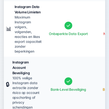
Instagram Data
Volume Limieten
Maximum
Instagram
volgers,
📊
volgenden,
Onbeperkte Data Export
Nie
reacties en likes
export capaciteit
zonder
beperkingen
Instagram
Account
Beveiliging
100% veilige
Instagram data
🔒
extractie zonder
Bank-Level Beveiliging
Bep
risico op account
opschorting of
privacy
schendingen