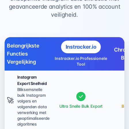
geavanceerde analytics en 100% account
veiligheid.
Belangrijkste
Instracker.io
Chrom
Functies
Br
Instracker.io Professionele
Vergelijking
Tool
Instagram
Export Snelheid
Bliksemsnelle
bulk Instagram
🚀
volgers en
Ultra Snelle Bulk Export
Bep
volgenden data
verwerking met
geoptimaliseerde
algoritmes