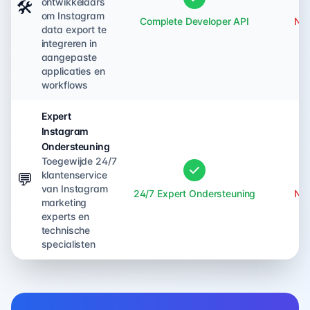
ontwikkelaars
🛠️
om Instagram
Complete Developer API
Nie
data export te
integreren in
aangepaste
applicaties en
workflows
Expert
Instagram
Ondersteuning
Toegewijde 24/7
klantenservice
💬
van Instagram
24/7 Expert Ondersteuning
Nie
marketing
experts en
technische
specialisten