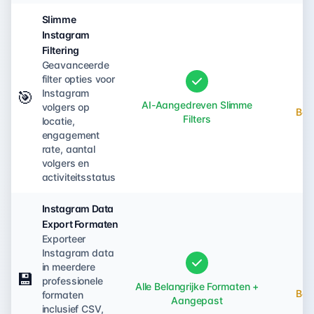
Slimme
Instagram
Filtering
Geavanceerde
filter opties voor
Instagram
🎯
AI-Aangedreven Slimme
volgers op
Bep
Filters
locatie,
engagement
rate, aantal
volgers en
activiteitsstatus
Instagram Data
Export Formaten
Exporteer
Instagram data
in meerdere
💾
professionele
Alle Belangrijke Formaten +
Bep
formaten
Aangepast
inclusief CSV,