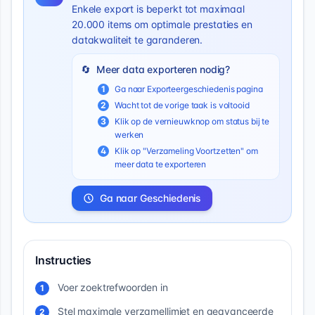
Enkele export is beperkt tot maximaal
20.000 items om optimale prestaties en
datakwaliteit te garanderen.
🔄
Meer data exporteren nodig?
1
Ga naar Exporteergeschiedenis pagina
2
Wacht tot de vorige taak is voltooid
3
Klik op de vernieuwknop om status bij te
werken
4
Klik op "Verzameling Voortzetten" om
meer data te exporteren
Ga naar Geschiedenis
Instructies
Voer zoektrefwoorden in
1
Stel maximale verzamellimiet en geavanceerde
2