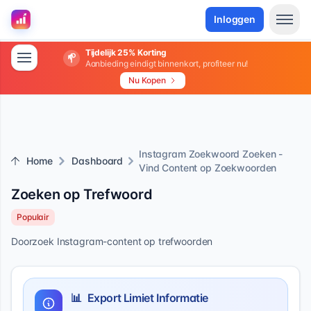
Inloggen
Tijdelijk 25% Korting
Aanbieding eindigt binnenkort, profiteer nu!
Nu Kopen
Instagram Zoekwoord Zoeken -
Home
Dashboard
Vind Content op Zoekwoorden
Zoeken op Trefwoord
Populair
Doorzoek Instagram-content op trefwoorden
📊
Export Limiet Informatie