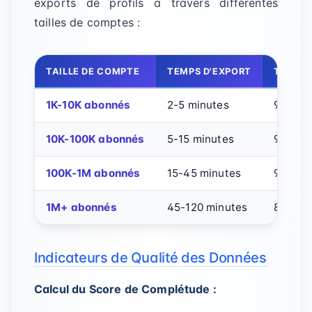
exports de profils à travers différentes
tailles de comptes :
TAILLE DE COMPTE
TEMPS D'EXPORT
TAUX D
1K-10K abonnés
2-5 minutes
98%
10K-100K abonnés
5-15 minutes
95%
100K-1M abonnés
15-45 minutes
90%
1M+ abonnés
45-120 minutes
85%
Indicateurs de Qualité des Données
Calcul du Score de Complétude :