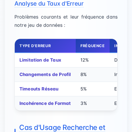
Analyse du Taux d'Erreur
Problèmes courants et leur fréquence dans
notre jeu de données :
TYPE D'ERREUR
FRÉQUENCE
IMPACT
Limitation de Taux
12%
Données
Changements de Profil
8%
Infos ob
Timeouts Réseau
5%
Enregis
Incohérence de Format
3%
Erreurs
Cas d'Usage Recherche et