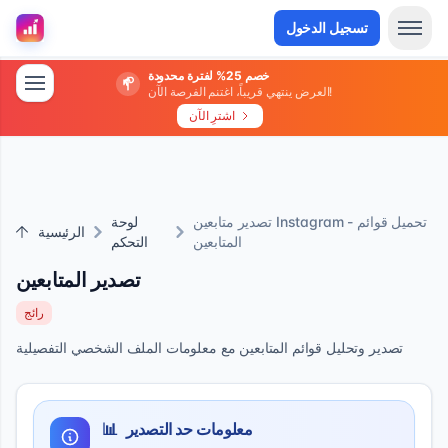
تسجيل الدخول
خصم 25% لفترة محدودة
العرض ينتهي قريباً، اغتنم الفرصة الآن!
اشترِ الآن
تصدير متابعين Instagram - تحميل قوائم
لوحة
الرئيسية
المتابعين
التحكم
تصدير المتابعين
رائج
تصدير وتحليل قوائم المتابعين مع معلومات الملف الشخصي التفصيلية
معلومات حد التصدير
📊