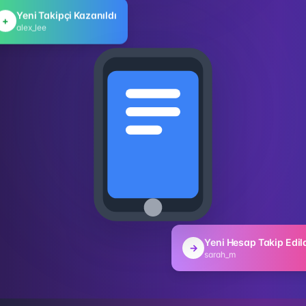
Yeni Takipçi Kazanıldı
+
alex_lee
Yeni Hesap Takip Edil
→
sarah_m