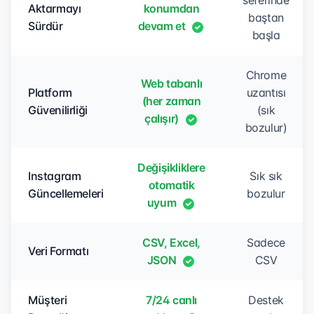
seferinde
Aktarmayı
konumdan
baştan
Sürdür
devam et
başla
Chrome
Web tabanlı
Platform
uzantısı
(her zaman
Güvenilirliği
(sık
çalışır)
bozulur)
Değişikliklere
Instagram
Sık sık
otomatik
Güncellemeleri
bozulur
uyum
CSV, Excel,
Sadece
Veri Formatı
JSON
CSV
Müşteri
7/24 canlı
Destek