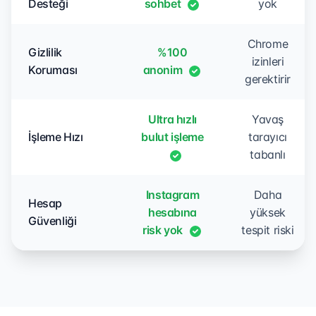
Desteği
sohbet
yok
Chrome
Gizlilik
%100
izinleri
Koruması
anonim
gerektirir
Ultra hızlı
Yavaş
İşleme Hızı
bulut işleme
tarayıcı
tabanlı
Instagram
Daha
Hesap
hesabına
yüksek
Güvenliği
risk yok
tespit riski