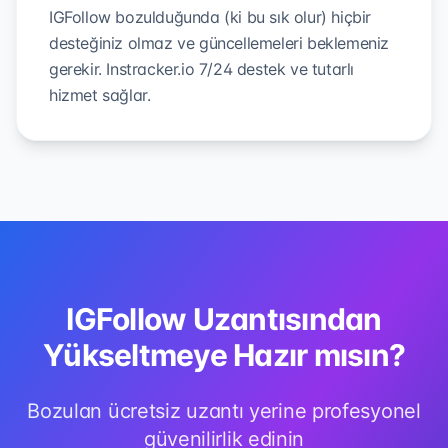
IGFollow bozulduğunda (ki bu sık olur) hiçbir
desteğiniz olmaz ve güncellemeleri beklemeniz
gerekir. Instracker.io 7/24 destek ve tutarlı
hizmet sağlar.
IGFollow Uzantısından
Yükseltmeye Hazır mısın?
Bozulan ücretsiz uzantı yerine profesyonel
güvenilirlik edinin